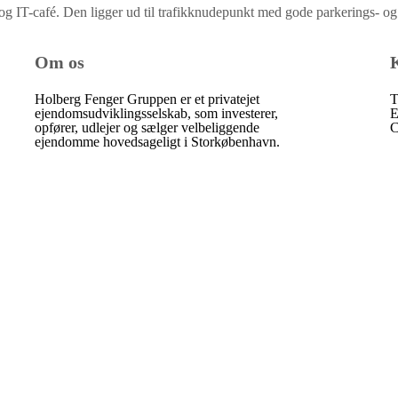
g IT-café. Den ligger ud til trafikknudepunkt med gode parkerings- og
Om os
Holberg Fenger Gruppen er et privatejet
T
ejendomsudviklingsselskab, som investerer,
E
opfører, udlejer og sælger velbeliggende
ejendomme hovedsageligt i Storkøbenhavn.