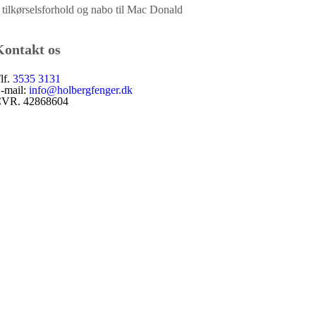
 tilkørselsforhold og nabo til Mac Donald
Kontakt os
lf.
3535 3131
-mail:
info@holbergfenger.dk
CVR.
42868604